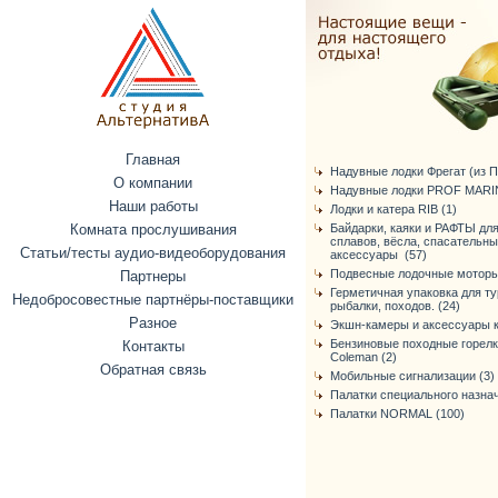
Главная
Надувные лодки Фрегат (из ПВ
О компании
Надувные лодки PROF MARIN
Наши работы
Лодки и катера RIB (1)
Комната прослушивания
Байдарки, каяки и РАФТЫ дл
сплавов, вёсла, спасательн
Статьи/тесты аудио-видеоборудования
аксессуары (57)
Подвесные лодочные моторы
Партнеры
Герметичная упаковка для ту
Недобросовестные партнёры-поставщики
рыбалки, походов. (24)
Разное
Экшн-камеры и аксессуары к
Бензиновые походные горелк
Контакты
Coleman (2)
Обратная связь
Мобильные сигнализации (3)
Палатки специального назнач
Палатки NORMAL (100)