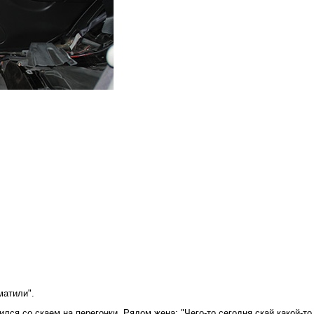
матили".
ился со скаем на перегонки. Рядом жена: "Чего-то сегодня скай какой-то