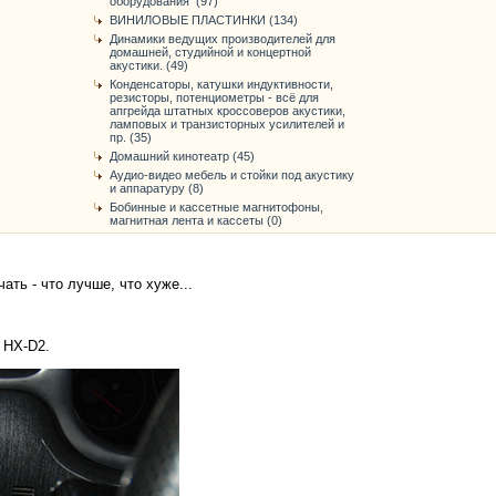
оборудования (97)
ВИНИЛОВЫЕ ПЛАСТИНКИ (134)
Динамики ведущих производителей для
домашней, студийной и концертной
акустики. (49)
Конденсаторы, катушки индуктивности,
резисторы, потенциометры - всё для
апгрейда штатных кроссоверов акустики,
ламповых и транзисторных усилителей и
пр. (35)
Домашний кинотеатр (45)
Аудио-видео мебель и стойки под акустику
и аппаратуру (8)
Бобинные и кассетные магнитофоны,
магнитная лента и кассеты (0)
ать - что лучше, что хуже...
 HX-D2.