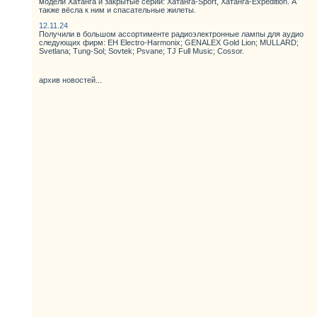
модели Хатанга и закрытые серии: Хатанга-Sport, Хатанга-Expedition. А
также вёсла к ним и спасательные жилеты.
12.11.24
Получили в большом ассортименте радиоэлектронные лампы для аудио
следующих фирм: EH Electro-Harmonix; GENALEX Gold Lion; MULLARD;
Svetlana; Tung-Sol; Sovtek; Psvane; TJ Full Music; Cossor.
архив новостей...