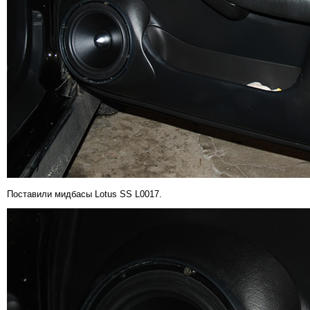
Поставили мидбасы Lotus SS L0017.