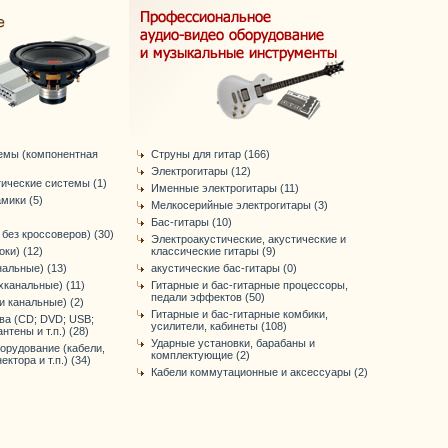
емы (компонентная
Струны для гитар (166)
Электрогитары (12)
тические системы (1)
Именные электрогитары (11)
мики (5)
Мелкосерийные электрогитары (3)
Бас-гитары (10)
без кроссоверов) (30)
Электроакустические, акустические и
ки) (12)
классические гитары (9)
нальные) (13)
акустические бас-гитары (0)
хканальные) (11)
Гитарные и бас-гитарные процессоры,
педали эффектов (50)
-и канальные) (2)
Гитарные и бас-гитарные комбики,
ва (CD; DVD; USB;
усилители, кабинеты (108)
нтены и т.п.) (28)
Ударные установки, барабаны и
орудование (кабели,
комплектующие (2)
ктора и т.п.) (34)
Кабели коммутационные и аксессуары (2)