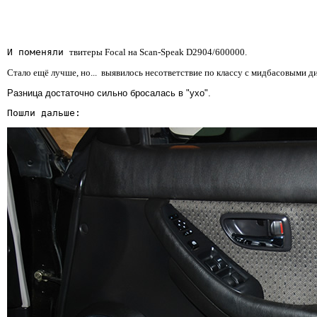
И поменяли 
твитеры Foсal на Scan-Speak D2904/600000.
Стало ещё лучше, но...  выявилось несответствие по классу с мидбасовыми д
Разница достаточно сильно бросалась в "ухо".