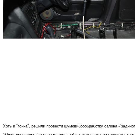
Хоть и "гонка", решили провести шумовиброобработку салона -"задино
Эфект проявился (со слов владельца) в таком свете: за городом схват