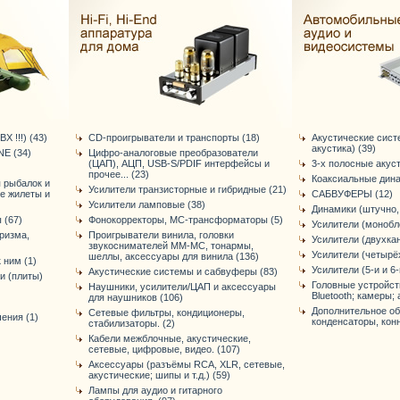
Х !!!) (43)
CD-проигрыватели и транспорты (18)
Акустические сист
акустика) (39)
E (34)
Цифро-аналоговые преобразователи
(ЦАП), АЦП, USB-S/PDIF интерфейсы и
3-х полосные акус
прочее... (23)
Коаксиальные дина
я рыбалок и
Усилители транзисторные и гибридные (21)
ые жилеты и
САБВУФЕРЫ (12)
Усилители ламповые (38)
Динамики (штучно, 
 (67)
Фонокорректоры, МС-трансформаторы (5)
Усилители (монобло
ризма,
Проигрыватели винила, головки
Усилители (двухка
звукоснимателей ММ-МС, тонармы,
Усилители (четырё
шеллы, аксессуары для винила (136)
 ним (1)
Усилители (5-и и 6
Акустические системы и сабвуферы (83)
и (плиты)
Головные устройст
Наушники, усилители/ЦАП и аксессуары
Bluetooth; камеры; а
для наушников (106)
Дополнительное об
Сетевые фильтры, кондиционеры,
ения (1)
конденсаторы, конне
стабилизаторы. (2)
Кабели межблочные, акустические,
сетевые, цифровые, видео. (107)
Аксессуары (разъёмы RCA, XLR, сетевые,
акустические; шипы и т.д.) (59)
Лампы для аудио и гитарного