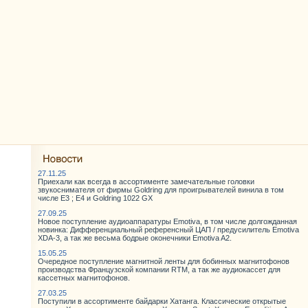
27.11.25
Приехали как всегда в ассортименте замечательные головки
звукоснимателя от фирмы Goldring для проигрывателей винила в том
числе E3 ; E4 и Goldring 1022 GX
27.09.25
Новое поступление аудиоаппаратуры Emotiva, в том числе долгожданная
новинка: Дифференциальный референсный ЦАП / предусилитель Emotiva
XDA-3, а так же весьма бодрые оконечники Emotiva A2.
15.05.25
Очередное поступление магнитной ленты для бобинных магнитофонов
производства Французской компании RTM, а так же аудиокассет для
кассетных магнитофонов.
27.03.25
Поступили в ассортименте байдарки Хатанга. Классические открытые