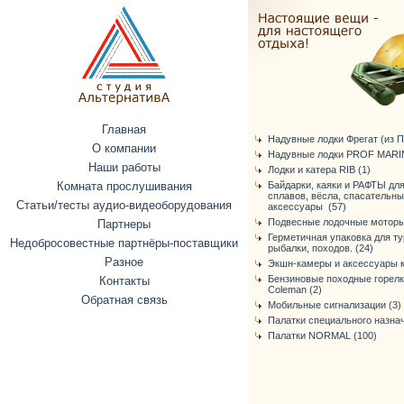
Главная
Надувные лодки Фрегат (из ПВ
О компании
Надувные лодки PROF MARIN
Наши работы
Лодки и катера RIB (1)
Комната прослушивания
Байдарки, каяки и РАФТЫ дл
сплавов, вёсла, спасательн
Статьи/тесты аудио-видеоборудования
аксессуары (57)
Подвесные лодочные моторы
Партнеры
Герметичная упаковка для ту
Недобросовестные партнёры-поставщики
рыбалки, походов. (24)
Разное
Экшн-камеры и аксессуары к
Бензиновые походные горелк
Контакты
Coleman (2)
Обратная связь
Мобильные сигнализации (3)
Палатки специального назнач
Палатки NORMAL (100)