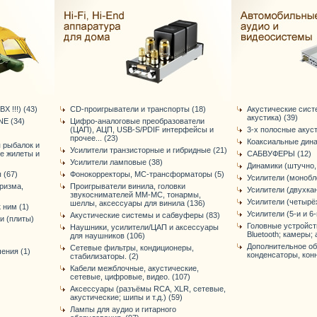
Х !!!) (43)
CD-проигрыватели и транспорты (18)
Акустические сист
акустика) (39)
E (34)
Цифро-аналоговые преобразователи
(ЦАП), АЦП, USB-S/PDIF интерфейсы и
3-х полосные акус
прочее... (23)
Коаксиальные дина
я рыбалок и
Усилители транзисторные и гибридные (21)
ые жилеты и
САБВУФЕРЫ (12)
Усилители ламповые (38)
Динамики (штучно, 
 (67)
Фонокорректоры, МС-трансформаторы (5)
Усилители (монобло
ризма,
Проигрыватели винила, головки
Усилители (двухка
звукоснимателей ММ-МС, тонармы,
Усилители (четырё
шеллы, аксессуары для винила (136)
 ним (1)
Усилители (5-и и 6
Акустические системы и сабвуферы (83)
и (плиты)
Головные устройст
Наушники, усилители/ЦАП и аксессуары
Bluetooth; камеры; а
для наушников (106)
Дополнительное об
Сетевые фильтры, кондиционеры,
ения (1)
конденсаторы, конне
стабилизаторы. (2)
Кабели межблочные, акустические,
сетевые, цифровые, видео. (107)
Аксессуары (разъёмы RCA, XLR, сетевые,
акустические; шипы и т.д.) (59)
Лампы для аудио и гитарного