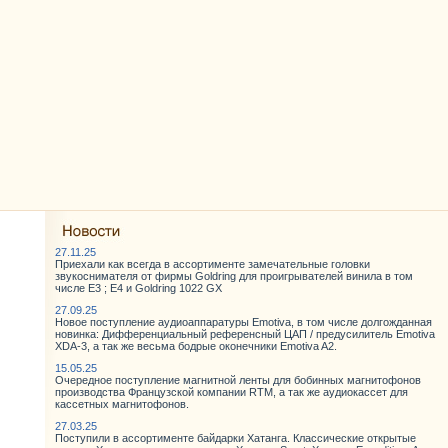
27.11.25
Приехали как всегда в ассортименте замечательные головки
звукоснимателя от фирмы Goldring для проигрывателей винила в том
числе E3 ; E4 и Goldring 1022 GX
27.09.25
Новое поступление аудиоаппаратуры Emotiva, в том числе долгожданная
новинка: Дифференциальный референсный ЦАП / предусилитель Emotiva
XDA-3, а так же весьма бодрые оконечники Emotiva A2.
15.05.25
Очередное поступление магнитной ленты для бобинных магнитофонов
производства Французской компании RTM, а так же аудиокассет для
кассетных магнитофонов.
27.03.25
Поступили в ассортименте байдарки Хатанга. Классические открытые