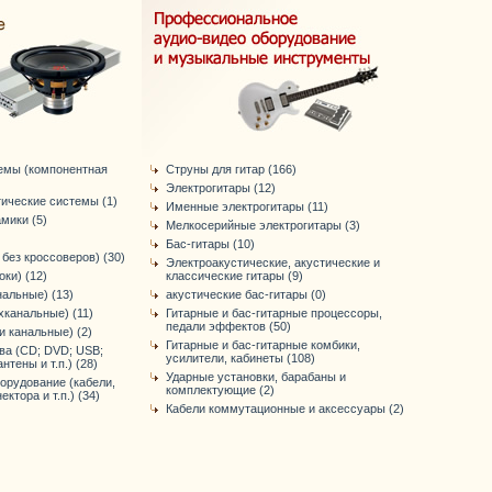
емы (компонентная
Струны для гитар (166)
Электрогитары (12)
тические системы (1)
Именные электрогитары (11)
мики (5)
Мелкосерийные электрогитары (3)
Бас-гитары (10)
без кроссоверов) (30)
Электроакустические, акустические и
ки) (12)
классические гитары (9)
нальные) (13)
акустические бас-гитары (0)
хканальные) (11)
Гитарные и бас-гитарные процессоры,
педали эффектов (50)
-и канальные) (2)
Гитарные и бас-гитарные комбики,
ва (CD; DVD; USB;
усилители, кабинеты (108)
нтены и т.п.) (28)
Ударные установки, барабаны и
орудование (кабели,
комплектующие (2)
ктора и т.п.) (34)
Кабели коммутационные и аксессуары (2)