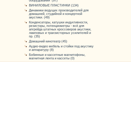
оборудования (97)
ВИНИЛОВЫЕ ПЛАСТИНКИ (134)
Динамики ведущих производителей для
домашней, студийной и концертной
акустики. (49)
Конденсаторы, катушки индуктивности,
резисторы, потенциометры - всё для
апгрейда штатных кроссоверов акустики,
ламповых и транзисторных усилителей и
пр. (35)
Домашний кинотеатр (45)
Аудио-видео мебель и стойки под акустику
и аппаратуру (8)
Бобинные и кассетные магнитофоны,
магнитная лента и кассеты (0)