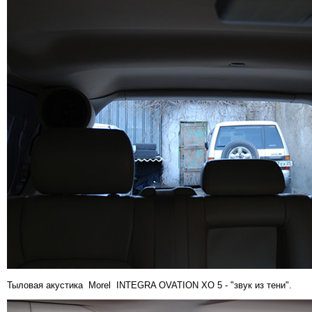
Тыловая акустика Morel INTEGRA OVATION XO 5 - "звук из тени".