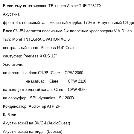
В систему интегрирован ТВ-тюнер Alpine TUE-T252TX.
Акустика:
фронт 3-х полосный: алюминиевый мидбас 170мм + купольный СЧ-дина
Блок СЧ-ВЧ делится пассивным 2-х полосным кроссовером V.A.D. lab.
тыл: Morel INTEGRA OVATION XO 5
центральный канал: Peerless R-4'' Coax
сабвуфер: Peerless XXLS 12''
Усилители:
на фронт: на блок СЧ/ВЧ Ciare CPW 2060
на мидбас Ciare CPW 2110
на тыл/центральный канал: Ciare CPW 4060
на сабвуфер: SPL-dynamics S-1200D
Конденсатор: Audio-Top ATP 2F
Кабели:
Акустический на ВЧ/СЧ (AudioQuest)
Акустический на миды (Ecosse)