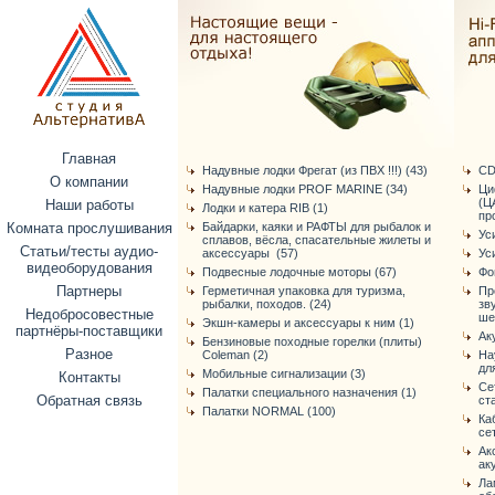
Главная
Надувные лодки Фрегат (из ПВХ !!!) (43)
CD
О компании
Надувные лодки PROF MARINE (34)
Ци
(Ц
Наши работы
Лодки и катера RIB (1)
про
Комната прослушивания
Байдарки, каяки и РАФТЫ для рыбалок и
Ус
сплавов, вёсла, спасательные жилеты и
Статьи/тесты аудио-
аксессуары (57)
Ус
видеоборудования
Подвесные лодочные моторы (67)
Фо
Партнеры
Герметичная упаковка для туризма,
Пр
рыбалки, походов. (24)
зв
Недобросовестные
ше
Экшн-камеры и аксессуары к ним (1)
партнёры-поставщики
Ак
Бензиновые походные горелки (плиты)
Разное
Coleman (2)
На
дл
Мобильные сигнализации (3)
Контакты
Се
Палатки специального назначения (1)
Обратная связь
ст
Палатки NORMAL (100)
Ка
се
Ак
ак
Ла